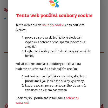
Sporty
Tento web používá soubory cookie
lukostřelba
Tento web používá
soubory cookie
k následujícím
účelům:
provoz a správa služeb, jako je sledování
výpadků a ochrana proti spamu, podvodu a
zneužití,
k vylepšení kvality našich služeb a vývoji nových
funkcí.
Pokud budete souhlasit, soubory cookie a data
Emilova sportovní, z.s.
budeme používat také k následujícím účelům:
měření zapojení publika a statistik, abychom
porozuměli, jak jsou naše služby využívány,
Pavel Zbožínek
k zobrazování personalizovaného obsahu (v
zbozinek@emilova-sportovni.cz
závislosti na vašem nastavení)
+420 602 720 518
Cookies jsou používána v souladu s
ochranou
soukromí
.
Österreichischer Behindertensportverband