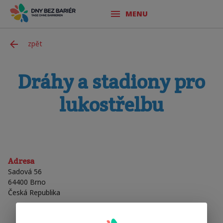
MENU
zpět
Dráhy a stadiony pro
lukostřelbu
Adresa
Sadová 56
64400
Brno
Česká Republika