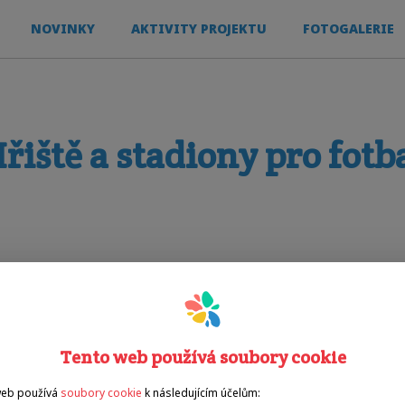
NOVINKY
AKTIVITY PROJEKTU
FOTOGALERIE
řiště a stadiony pro fotb
Sporty
fotbal
Tento web používá soubory cookie
web používá
soubory cookie
k následujícím účelům: