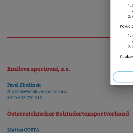
Pokud b
Cookies
Emilova sportovní, z.s.
Pavel Zbožínek
zbozinek@emilova-sportovni.cz
+420 602 720 518
Österreichischer Behindertensportverband
Matias COSTA