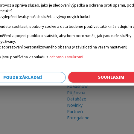
provoz a správa služeb, jako je sledování výpadků a ochrana proti spamu, po
zneužití,
k vylepšení kvality našich služeb a vývoji nových funkcí.
udete souhlasit, soubory cookie a data budeme používat také k následujícím 
měření zapojení publika a statistik, abychom porozuměli, jak jsou naše služby
využívány,
k zobrazování personalizovaného obsahu (v závislosti na vašem nastavení)
 jsou používána v souladu s
ochranou soukromí
.
Odkazy
SOUHLASÍM
POUZE ZÁKLADNÍ
Zimní hry
Roadshow
Půjčovna
Databáze
Novinky
Partneři
Fotogalerie