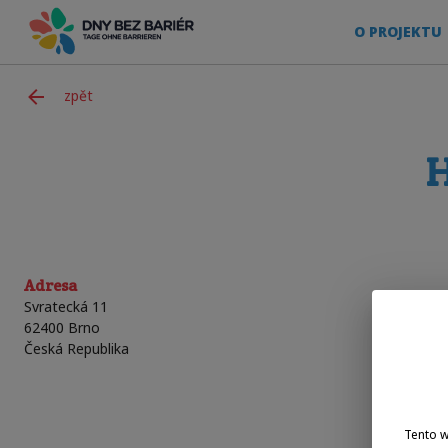
O PROJEKTU
zpět
H
Adresa
Svratecká 11
62400
Brno
Česká Republika
Tento 