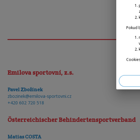
Pokud b
Cookies
Emilova sportovní, z.s.
Pavel Zbožínek
zbozinek@emilova-sportovni.cz
+420 602 720 518
Österreichischer Behindertensportverband
Matias COSTA