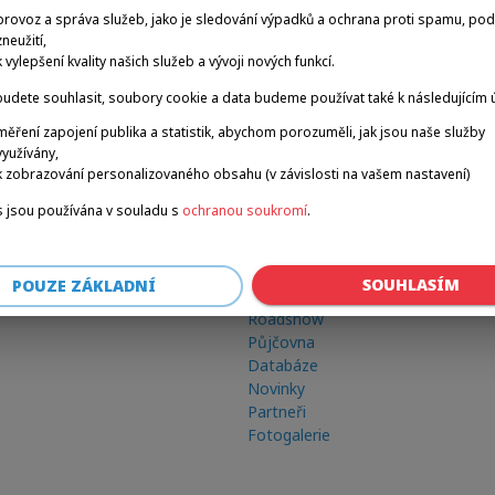
provoz a správa služeb, jako je sledování výpadků a ochrana proti spamu, po
zneužití,
k vylepšení kvality našich služeb a vývoji nových funkcí.
udete souhlasit, soubory cookie a data budeme používat také k následujícím 
měření zapojení publika a statistik, abychom porozuměli, jak jsou naše služby
využívány,
k zobrazování personalizovaného obsahu (v závislosti na vašem nastavení)
 jsou používána v souladu s
ochranou soukromí
.
Odkazy
SOUHLASÍM
POUZE ZÁKLADNÍ
Zimní hry
Roadshow
Půjčovna
Databáze
Novinky
Partneři
Fotogalerie