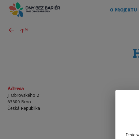
O PROJEKTU
zpět
H
Adresa
J. Obrovského 2
63500
Brno
Česká Republika
Tento 