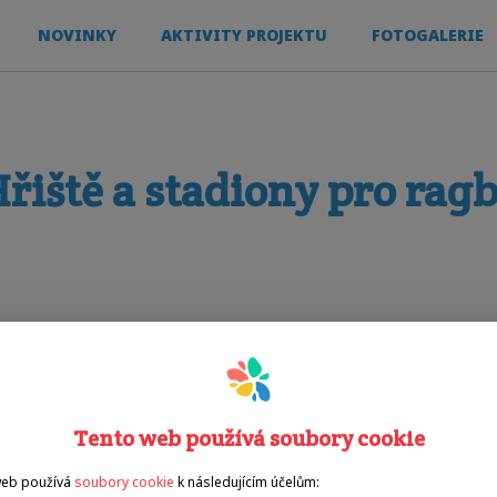
NOVINKY
AKTIVITY PROJEKTU
FOTOGALERIE
řiště a stadiony pro rag
Tento web používá soubory cookie
web používá
soubory cookie
k následujícím účelům: