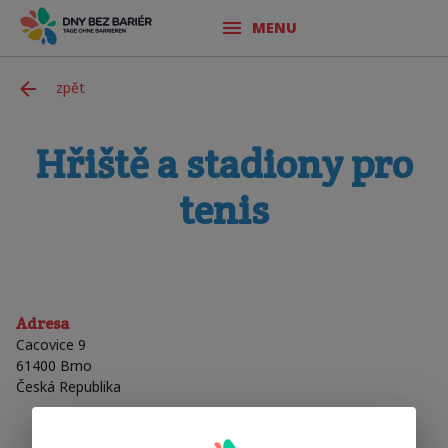
MENU
zpět
Hřiště a stadiony pro
tenis
Adresa
Cacovice 9
61400
Brno
Česká Republika