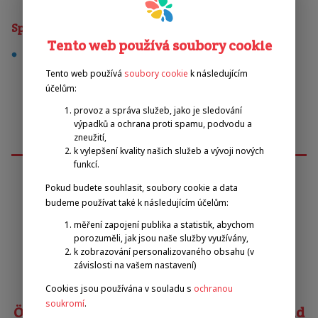
Sporty
Tento web používá soubory cookie
tenis
Tento web používá
soubory cookie
k následujícím
účelům:
provoz a správa služeb, jako je sledování
výpadků a ochrana proti spamu, podvodu a
zneužití,
k vylepšení kvality našich služeb a vývoji nových
funkcí.
Pokud budete souhlasit, soubory cookie a data
Emilova sportovní, z.s.
budeme používat také k následujícím účelům:
měření zapojení publika a statistik, abychom
porozuměli, jak jsou naše služby využívány,
Pavel Zbožínek
k zobrazování personalizovaného obsahu (v
zbozinek@emilova-sportovni.cz
závislosti na vašem nastavení)
+420 602 720 518
Cookies jsou používána v souladu s
ochranou
soukromí
.
Österreichischer Behindertensportverband