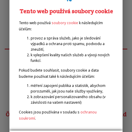
Tento web používá soubory cookie
Tento web používá
soubory cookie
k následujícím
účelům:
provoz a správa služeb, jako je sledování
výpadků a ochrana proti spamu, podvodu a
zneužití,
k vylepšení kvality našich služeb a vývoji nových
funkcí.
Emilova sportovní, z.s.
Pokud budete souhlasit, soubory cookie a data
budeme používat také k následujícím účelům:
Pavel Zbožínek
měření zapojení publika a statistik, abychom
porozuměli, jak jsou naše služby využívány,
zbozinek@emilova-sportovni.cz
k zobrazování personalizovaného obsahu (v
+420 602 720 518
závislosti na vašem nastavení)
Cookies jsou používána v souladu s
ochranou
Österreichischer Behindertensportverband
soukromí
.
Matias COSTA