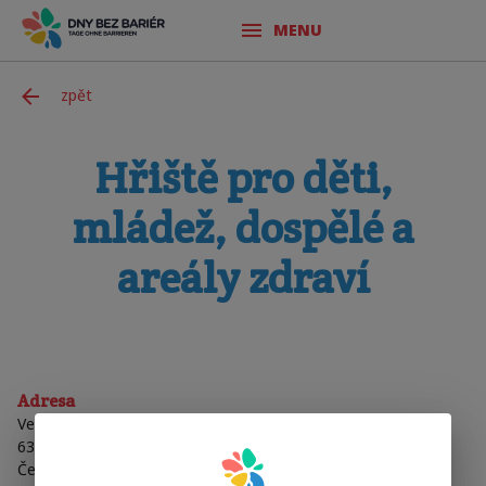
MENU
zpět
Hřiště pro děti,
mládež, dospělé a
areály zdraví
Adresa
Veslařská 124
63700
Brno
Česká Republika