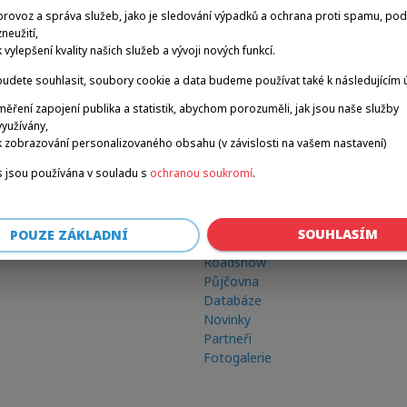
provoz a správa služeb, jako je sledování výpadků a ochrana proti spamu, po
zneužití,
k vylepšení kvality našich služeb a vývoji nových funkcí.
udete souhlasit, soubory cookie a data budeme používat také k následujícím 
měření zapojení publika a statistik, abychom porozuměli, jak jsou naše služby
využívány,
k zobrazování personalizovaného obsahu (v závislosti na vašem nastavení)
 jsou používána v souladu s
ochranou soukromí
.
Odkazy
SOUHLASÍM
POUZE ZÁKLADNÍ
Zimní hry
Roadshow
Půjčovna
Databáze
Novinky
Partneři
Fotogalerie