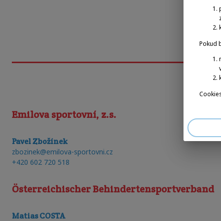
Pokud b
Cookies
Emilova sportovní, z.s.
Pavel Zbožínek
zbozinek@emilova-sportovni.cz
+420 602 720 518
Österreichischer Behindertensportverband
Matias COSTA