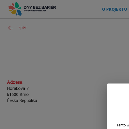
O PROJEKTU
zpět
Adresa
Horákova 7
61600
Brno
Česká Republika
Tento 