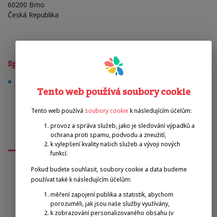
60200
Brno
Česká Republika
Sporty
squash
Tento web používá soubory cookie
Tento web používá
soubory cookie
k následujícím účelům:
provoz a správa služeb, jako je sledování výpadků a
ochrana proti spamu, podvodu a zneužití,
k vylepšení kvality našich služeb a vývoji nových
funkcí.
Pokud budete souhlasit, soubory cookie a data budeme
používat také k následujícím účelům:
Emilova sportovní, z.s.
měření zapojení publika a statistik, abychom
porozuměli, jak jsou naše služby využívány,
Pavel Zbožínek
k zobrazování personalizovaného obsahu (v