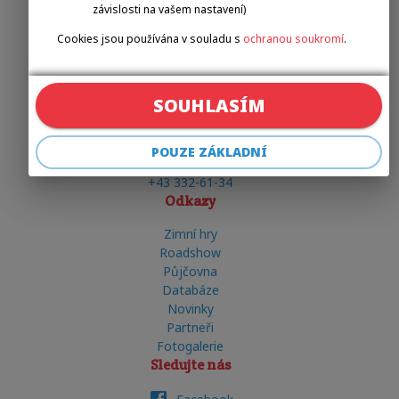
zbozinek@emilova-sportovni.cz
závislosti na vašem nastavení)
+420 602 720 518
Cookies jsou používána v souladu s
ochranou soukromí
.
Österreichischer
Behindertensportverband
SOUHLASÍM
Matias COSTA
POUZE ZÁKLADNÍ
costa@obsv.at
+43 332-61-34
Odkazy
Zimní hry
Roadshow
Půjčovna
Databáze
Novinky
Partneři
Fotogalerie
Sledujte nás