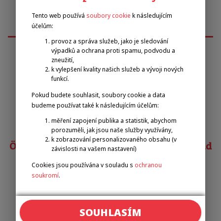
Tento web používá
soubory cookie
k následujícím
účelům:
provoz a správa služeb, jako je sledování
výpadků a ochrana proti spamu, podvodu a
zneužití,
k vylepšení kvality našich služeb a vývoji nových
Emilova sportovní, z.s.
funkcí.
Pokud budete souhlasit, soubory cookie a data
Pavel Zbožínek
budeme používat také k následujícím účelům:
zbozinek@emilova-sportovni.cz
+420 602 720 518
měření zapojení publika a statistik, abychom
porozuměli, jak jsou naše služby využívány,
k zobrazování personalizovaného obsahu (v
Österreichischer Behindertensportverband
závislosti na vašem nastavení)
Cookies jsou používána v souladu s
ochranou
Matias COSTA
soukromí
.
costa@obsv.at
+43 332-61-34
Odkazy
SOUHLASÍM