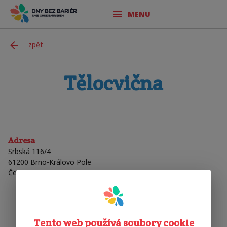
MENU
zpět
Tělocvična
Adresa
Srbská 116/4
61200
Brno-Královo Pole
Česká Republika
Tento web používá soubory cookie