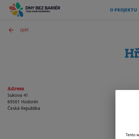
O PROJEKTU
zpět
Hř
Adresa
Sukova 41
69501
Hodonín
Česká Republika
Tento 