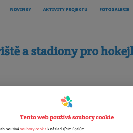
NOVINKY
AKTIVITY PROJEKTU
FOTOGALERIE
iště a stadiony pro hokej
Tento web používá soubory cookie
web používá
soubory cookie
k následujícím účelům: