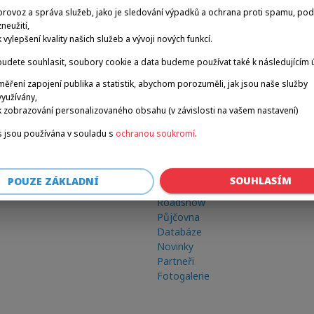
provoz a správa služeb, jako je sledování výpadků a ochrana proti spamu, po
zneužití,
k vylepšení kvality našich služeb a vývoji nových funkcí.
udete souhlasit, soubory cookie a data budeme používat také k následujícím 
měření zapojení publika a statistik, abychom porozuměli, jak jsou naše služby
využívány,
k zobrazování personalizovaného obsahu (v závislosti na vašem nastavení)
 jsou používána v souladu s
ochranou soukromí
.
Odkazy
SOUHLASÍM
POUZE ZÁKLADNÍ
Zimní hry
Roadshow
Půjčovna
Databáze
Novinky
Partneři
Fotogalerie