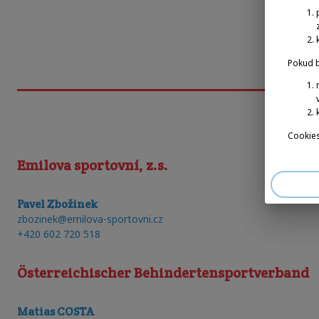
Pokud b
Cookies
Emilova sportovní, z.s.
Pavel Zbožínek
zbozinek@emilova-sportovni.cz
+420 602 720 518
Österreichischer Behindertensportverband
Matias COSTA