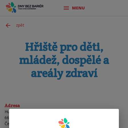
MENU
zpět
Hřiště pro děti,
mládež, dospělé a
areály zdraví
Adresa
Husovy Sady
66902
Znojmo
Česká Republika