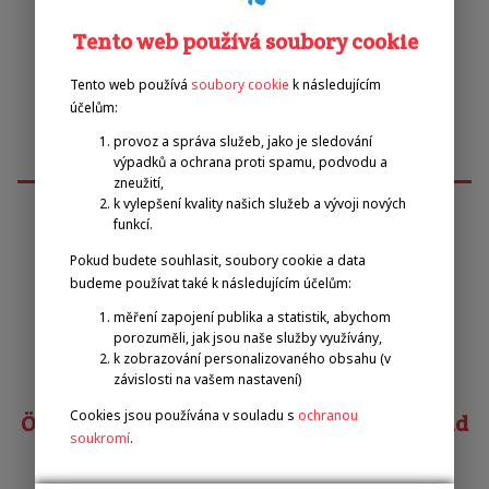
Tento web používá soubory cookie
Tento web používá
soubory cookie
k následujícím
účelům:
provoz a správa služeb, jako je sledování
výpadků a ochrana proti spamu, podvodu a
zneužití,
k vylepšení kvality našich služeb a vývoji nových
funkcí.
Emilova sportovní, z.s.
Pokud budete souhlasit, soubory cookie a data
budeme používat také k následujícím účelům:
Pavel Zbožínek
měření zapojení publika a statistik, abychom
porozuměli, jak jsou naše služby využívány,
zbozinek@emilova-sportovni.cz
k zobrazování personalizovaného obsahu (v
+420 602 720 518
závislosti na vašem nastavení)
Cookies jsou používána v souladu s
ochranou
Österreichischer Behindertensportverband
soukromí
.
Matias COSTA