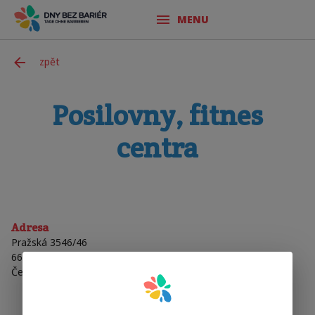
MENU
zpět
Posilovny, fitnes
centra
Adresa
Pražská 3546/46
66902
Znojmo
Česká Republika