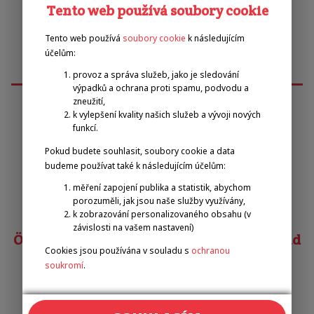
Tento web používá soubory cookie
Tento web používá
soubory cookie
k následujícím
účelům:
provoz a správa služeb, jako je sledování
výpadků a ochrana proti spamu, podvodu a
zneužití,
k vylepšení kvality našich služeb a vývoji nových
funkcí.
Emilova sportovní, z.s.
Pokud budete souhlasit, soubory cookie a data
budeme používat také k následujícím účelům:
Pavel Zbožínek
zbozinek@emilova-sportovni.cz
měření zapojení publika a statistik, abychom
porozuměli, jak jsou naše služby využívány,
+420 602 720 518
k zobrazování personalizovaného obsahu (v
závislosti na vašem nastavení)
Österreichischer Behindertensportverband
Cookies jsou používána v souladu s
ochranou
soukromí
.
Matias COSTA
costa@obsv.at
+43 332-61-34