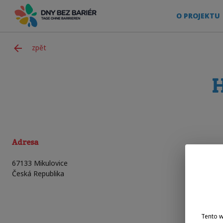
O PROJEKTU
zpět
H
Adresa
67133
Mikulovice
Česká Republika
Tento 