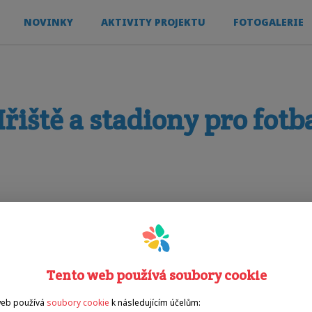
NOVINKY
AKTIVITY PROJEKTU
FOTOGALERIE
řiště a stadiony pro fotb
Sporty
fotbal
Tento web používá soubory cookie
web používá
soubory cookie
k následujícím účelům: