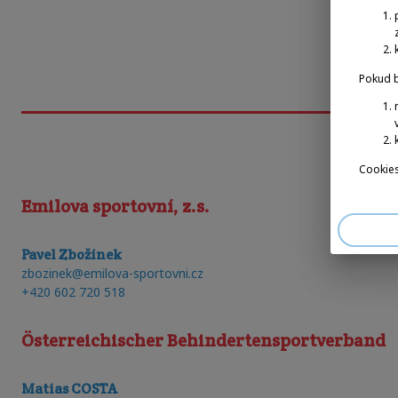
Pokud b
Cookies
Emilova sportovní, z.s.
Pavel Zbožínek
zbozinek@emilova-sportovni.cz
+420 602 720 518
Österreichischer Behindertensportverband
Matias COSTA