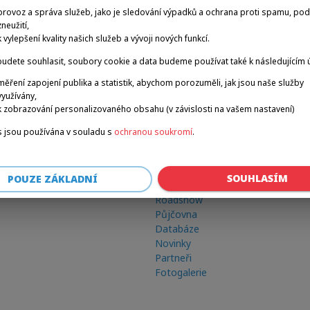
provoz a správa služeb, jako je sledování výpadků a ochrana proti spamu, po
zneužití,
k vylepšení kvality našich služeb a vývoji nových funkcí.
udete souhlasit, soubory cookie a data budeme používat také k následujícím 
měření zapojení publika a statistik, abychom porozuměli, jak jsou naše služby
využívány,
k zobrazování personalizovaného obsahu (v závislosti na vašem nastavení)
 jsou používána v souladu s
ochranou soukromí
.
Odkazy
SOUHLASÍM
POUZE ZÁKLADNÍ
Zimní hry
Roadshow
Půjčovna
Databáze
Novinky
Partneři
Fotogalerie