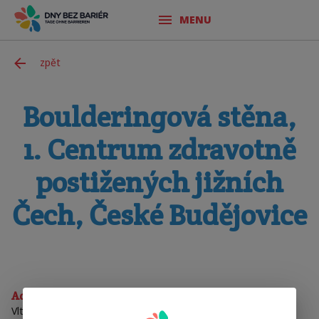
MENU
zpět
Boulderingová stěna,
1. Centrum zdravotně
postižených jižních
Čech, České Budějovice
Adresa
Vltavské nábř. 1545/5a