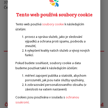
370 05 České Budějovice
Česká Republika
Tento web používá soubory cookie
Tento web používá
soubory cookie
k následujícím
účelům:
provoz a správa služeb, jako je sledování
výpadků a ochrana proti spamu, podvodu a
zneužití,
k vylepšení kvality našich služeb a vývoji nových
funkcí.
Pokud budete souhlasit, soubory cookie a data
Emilova sportovní, z.s.
budeme používat také k následujícím účelům:
měření zapojení publika a statistik, abychom
porozuměli, jak jsou naše služby využívány,
Pavel Zbožínek
k zobrazování personalizovaného obsahu (v
zbozinek@emilova-sportovni.cz
závislosti na vašem nastavení)
+420 602 720 518
Cookies jsou používána v souladu s
ochranou
soukromí
.
Österreichischer Behindertensportverband