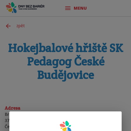
MENU
zpět
Hokejbalové hřiště SK
Pedagog České
Budějovice
Adresa
Branišovická 581/36
370 05 České Budějovice
Česká Republika