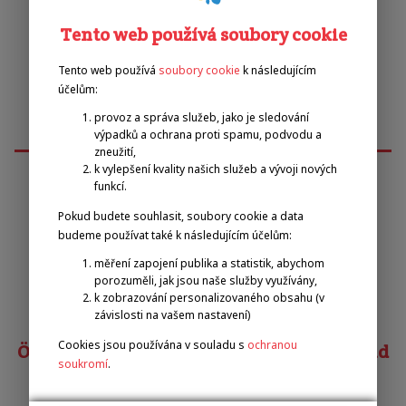
Tento web používá soubory cookie
Tento web používá
soubory cookie
k následujícím
účelům:
provoz a správa služeb, jako je sledování
výpadků a ochrana proti spamu, podvodu a
zneužití,
k vylepšení kvality našich služeb a vývoji nových
funkcí.
Emilova sportovní, z.s.
Pokud budete souhlasit, soubory cookie a data
budeme používat také k následujícím účelům:
Pavel Zbožínek
měření zapojení publika a statistik, abychom
porozuměli, jak jsou naše služby využívány,
zbozinek@emilova-sportovni.cz
k zobrazování personalizovaného obsahu (v
+420 602 720 518
závislosti na vašem nastavení)
Cookies jsou používána v souladu s
ochranou
Österreichischer Behindertensportverband
soukromí
.
Matias COSTA