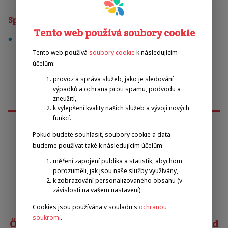
Sporty
Tento web používá soubory cookie
tenis
Tento web používá
soubory cookie
k následujícím
účelům:
provoz a správa služeb, jako je sledování
výpadků a ochrana proti spamu, podvodu a
zneužití,
k vylepšení kvality našich služeb a vývoji nových
funkcí.
Pokud budete souhlasit, soubory cookie a data
Emilova sportovní, z.s.
budeme používat také k následujícím účelům:
měření zapojení publika a statistik, abychom
porozuměli, jak jsou naše služby využívány,
Pavel Zbožínek
k zobrazování personalizovaného obsahu (v
zbozinek@emilova-sportovni.cz
závislosti na vašem nastavení)
+420 602 720 518
Cookies jsou používána v souladu s
ochranou
soukromí
.
Österreichischer Behindertensportverband