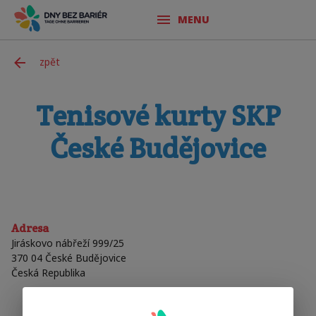
MENU
zpět
Tenisové kurty SKP
České Budějovice
Adresa
Jiráskovo nábřeží 999/25
370 04 České Budějovice
Česká Republika