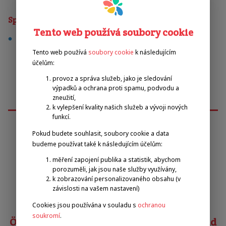
Sporty
Tento web používá soubory cookie
tenis
Tento web používá
soubory cookie
k následujícím
účelům:
provoz a správa služeb, jako je sledování
výpadků a ochrana proti spamu, podvodu a
zneužití,
k vylepšení kvality našich služeb a vývoji nových
funkcí.
Pokud budete souhlasit, soubory cookie a data
Emilova sportovní, z.s.
budeme používat také k následujícím účelům:
měření zapojení publika a statistik, abychom
porozuměli, jak jsou naše služby využívány,
Pavel Zbožínek
k zobrazování personalizovaného obsahu (v
zbozinek@emilova-sportovni.cz
závislosti na vašem nastavení)
+420 602 720 518
Cookies jsou používána v souladu s
ochranou
soukromí
.
Österreichischer Behindertensportverband