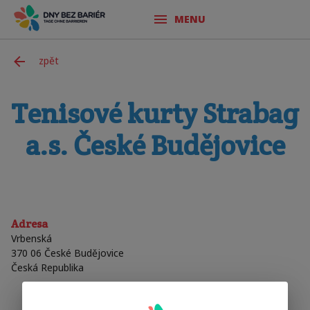
MENU
zpět
Tenisové kurty Strabag
a.s. České Budějovice
Adresa
Vrbenská
370 06 České Budějovice
Česká Republika