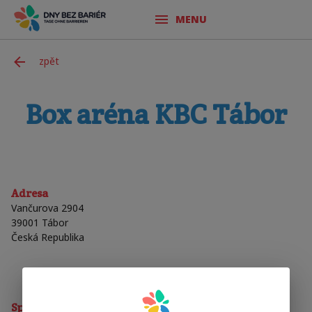
MENU
zpět
Box aréna KBC Tábor
Adresa
Vančurova 2904
39001
Tábor
Česká Republika
Sporty