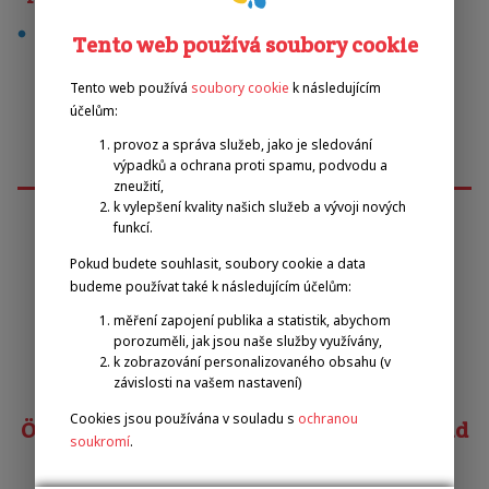
box
Tento web používá soubory cookie
Tento web používá
soubory cookie
k následujícím
účelům:
provoz a správa služeb, jako je sledování
výpadků a ochrana proti spamu, podvodu a
zneužití,
k vylepšení kvality našich služeb a vývoji nových
funkcí.
Emilova sportovní, z.s.
Pokud budete souhlasit, soubory cookie a data
budeme používat také k následujícím účelům:
měření zapojení publika a statistik, abychom
Pavel Zbožínek
porozuměli, jak jsou naše služby využívány,
zbozinek@emilova-sportovni.cz
k zobrazování personalizovaného obsahu (v
+420 602 720 518
závislosti na vašem nastavení)
Cookies jsou používána v souladu s
ochranou
Österreichischer Behindertensportverband
soukromí
.