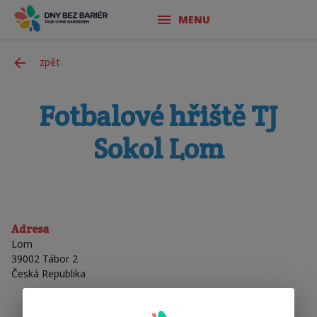
MENU
zpět
Fotbalové hřiště TJ
Sokol Lom
Adresa
Lom
39002
Tábor 2
Česká Republika