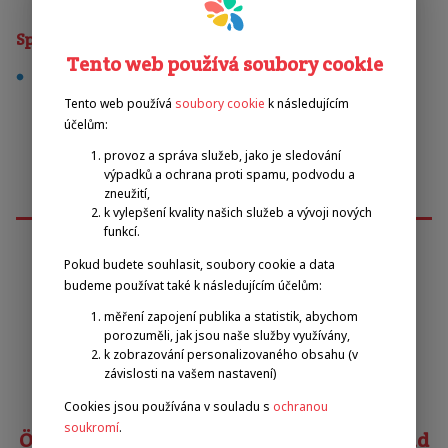
Sporty
Tento web používá soubory cookie
fotbal
Tento web používá
soubory cookie
k následujícím
účelům:
provoz a správa služeb, jako je sledování
výpadků a ochrana proti spamu, podvodu a
zneužití,
k vylepšení kvality našich služeb a vývoji nových
funkcí.
Pokud budete souhlasit, soubory cookie a data
Emilova sportovní, z.s.
budeme používat také k následujícím účelům:
měření zapojení publika a statistik, abychom
porozuměli, jak jsou naše služby využívány,
Pavel Zbožínek
k zobrazování personalizovaného obsahu (v
zbozinek@emilova-sportovni.cz
závislosti na vašem nastavení)
+420 602 720 518
Cookies jsou používána v souladu s
ochranou
soukromí
.
Österreichischer Behindertensportverband