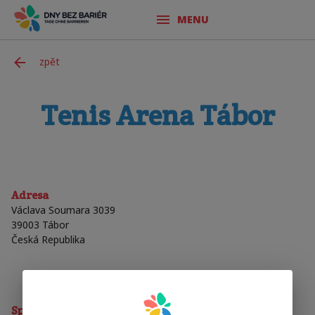
MENU
zpět
Tenis Arena Tábor
Adresa
Václava Soumara 3039
39003
Tábor
Česká Republika
Sporty