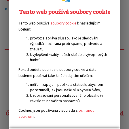
tenis
Tento web používá soubory cookie
Tento web používá
soubory cookie
k následujícím
účelům:
provoz a správa služeb, jako je sledování
výpadků a ochrana proti spamu, podvodu a
zneužití,
k vylepšení kvality našich služeb a vývoji nových
funkcí.
Emilova sportovní, z.s.
Pokud budete souhlasit, soubory cookie a data
budeme používat také k následujícím účelům:
měření zapojení publika a statistik, abychom
Pavel Zbožínek
porozuměli, jak jsou naše služby využívány,
zbozinek@emilova-sportovni.cz
k zobrazování personalizovaného obsahu (v
+420 602 720 518
závislosti na vašem nastavení)
Cookies jsou používána v souladu s
ochranou
Österreichischer Behindertensportverband
soukromí
.