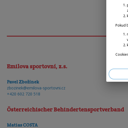
Pokud b
Cookies
Emilova sportovní, z.s.
Pavel Zbožínek
zbozinek@emilova-sportovni.cz
+420 602 720 518
Österreichischer Behindertensportverband
Matias COSTA