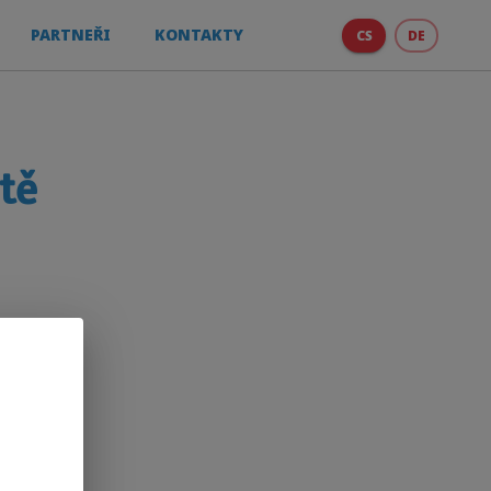
PARTNEŘI
KONTAKTY
CS
DE
tě