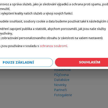
provoz a správa služeb, jako je sledování výpadků a ochrana proti spamu, po
zneužití,
k vylepšení kvality našich služeb a vývoji nových funkcí.
udete souhlasit, soubory cookie a data budeme používat také k následujícím 
měření zapojení publika a statistik, abychom porozuměli, jak jsou naše služby
využívány,
k zobrazování personalizovaného obsahu (v závislosti na vašem nastavení)
 jsou používána v souladu s
ochranou soukromí
.
Odkazy
SOUHLASÍM
POUZE ZÁKLADNÍ
Zimní hry
Roadshow
Půjčovna
Databáze
Novinky
Partneři
Fotogalerie