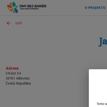
O PROJEKTU
zpět
J
Adresa
Chrást 54
39701
Milevsko
Česká Republika
Tento 