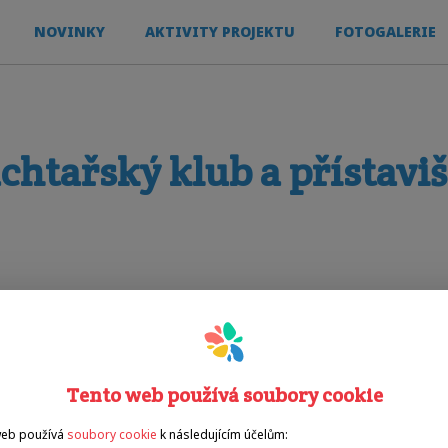
NOVINKY
AKTIVITY PROJEKTU
FOTOGALERIE
achtařský klub a přístaviš
Tento web používá soubory cookie
web používá
soubory cookie
k následujícím účelům: